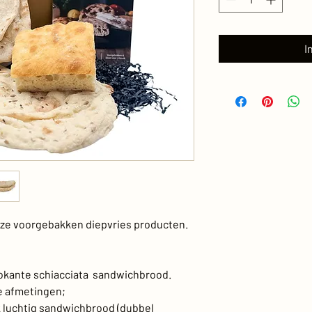
I
nze voorgebakken diepvries producten.
rokante schiacciata sandwichbrood.
e afmetingen;
ek luchtig sandwichbrood (dubbel